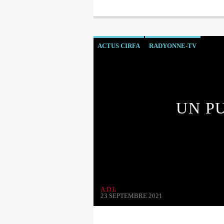
ACTUS CIRFA
RADYONNE-TV
UN P
A.D.L
23 SEPTEMBRE 2021