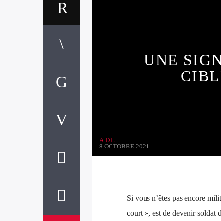
UNE SIG
CIBL
A.D.L
8 OCTOBRE 2021
Si vous n’êtes pas encore milit
court », est de devenir soldat 