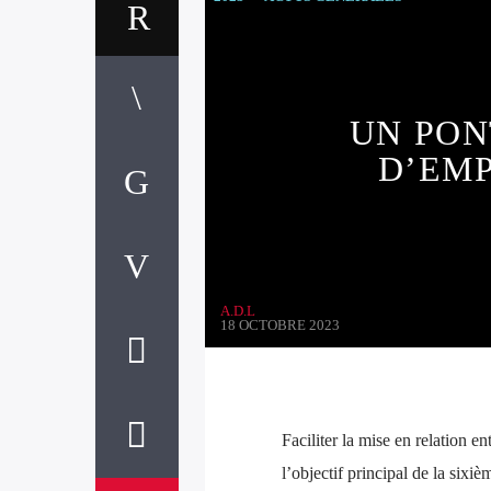
UN PO
D’EMP
A.D.L
18 OCTOBRE 2023
Faciliter la mise en relation e
l’objectif principal de la six