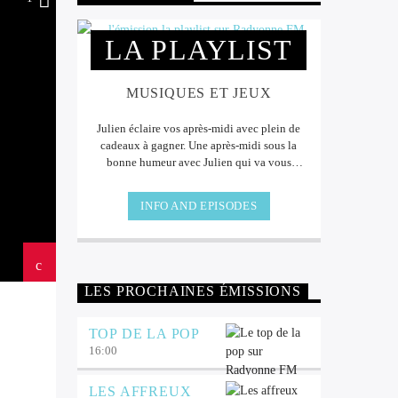
LA PLAYLIST
MUSIQUES ET JEUX
Julien éclaire vos après-midi avec plein de
cadeaux à gagner. Une après-midi sous la
bonne humeur avec Julien qui va vous
faire vivre des moments musicaux que
vous allez apprécier. Sans oublier les
INFO AND EPISODES
cadeaux à gagner à l'antenne.
LES PROCHAINES ÉMISSIONS
TOP DE LA POP
16:00
LES AFFREUX