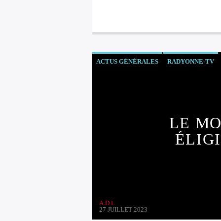
ACTUS GÉNÉRALES
RADYONNE-TV
LE M
ÉLIG
A.D.L
27 JUILLET 2023