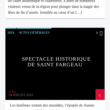
un cadre authentique et chaleureux, a attiré de nombreux
visiteurs venus de la région pour plonger dans la magie des
fêtes de fin d’année. Installée au cœur d’un […]
2024
ACTUS GÉNÉRALES
0
SPECTACLE HISTORIQUE
DE SAINT FARGEAU
A.D.L
24 JUILLET 2024
Les fantômes sortant des murailles, l’épopée de Jeanne