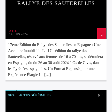
RALLYE DES SAUTERELLES
A.D.L
14 JUIN 2024
17ème Édition du Rallye des Sauterelles en Espagne : Une
Aventure Inoubliable La 17 e édition du rallye des
Sauterelles, réservé aux femmes de 16 à 70 ans, se déroulera
en Espagne, du du 26 au 30 août 2024 à Os de Civís, dans
les Pyrénées espagnoles. Un Format Repensé pour une
Expérience Élargie Le […]
2024
ACTUS GÉNÉRALES
0