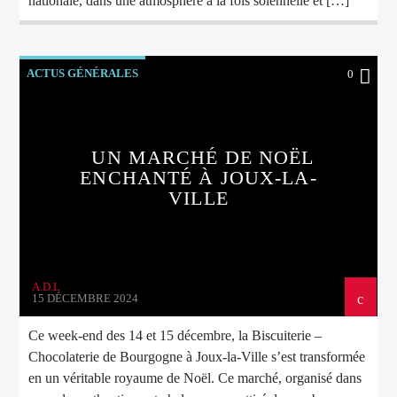
nationale, dans une atmosphère à la fois solennelle et […]
ACTUS GÉNÉRALES
0
UN MARCHÉ DE NOËL
ENCHANTÉ À JOUX-LA-
VILLE
A.D.L
15 DÉCEMBRE 2024
Ce week-end des 14 et 15 décembre, la Biscuiterie –
Chocolaterie de Bourgogne à Joux-la-Ville s’est transformée
en un véritable royaume de Noël. Ce marché, organisé dans