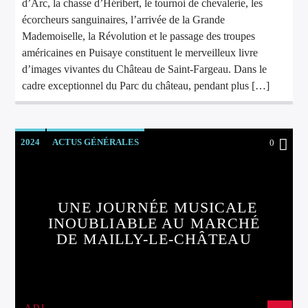
d’Arc, la chasse d’Héribert, le tournoi de chevalerie, les
écorcheurs sanguinaires, l’arrivée de la Grande
Mademoiselle, la Révolution et le passage des troupes
américaines en Puisaye constituent le merveilleux livre
d’images vivantes du Château de Saint-Fargeau. Dans le
cadre exceptionnel du Parc du château, pendant plus […]
2024
ACTUS GÉNÉRALES
0
UNE JOURNÉE MUSICALE
INOUBLIABLE AU MARCHÉ
DE MAILLY-LE-CHÂTEAU
A.D.L