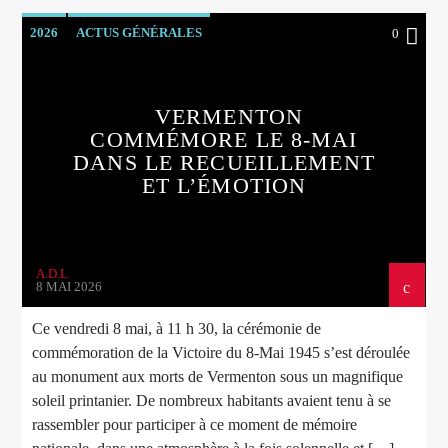
2026
ACTUS GÉNÉRALES
0
VERMENTON
COMMÉMORE LE 8-MAI
DANS LE RECUEILLEMENT
ET L’ÉMOTION
A.D.L
8 MAI 2026
Ce vendredi 8 mai, à 11 h 30, la cérémonie de
commémoration de la Victoire du 8-Mai 1945 s’est déroulée
au monument aux morts de Vermenton sous un magnifique
soleil printanier. De nombreux habitants avaient tenu à se
rassembler pour participer à ce moment de mémoire