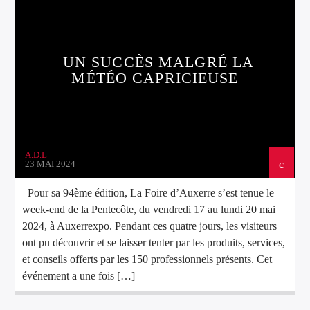
UN SUCCÈS MALGRÉ LA
MÉTÉO CAPRICIEUSE
A.D.L
23 MAI 2024
Pour sa 94ème édition, La Foire d’Auxerre s’est tenue le
week-end de la Pentecôte, du vendredi 17 au lundi 20 mai
2024, à Auxerrexpo. Pendant ces quatre jours, les visiteurs
ont pu découvrir et se laisser tenter par les produits, services,
et conseils offerts par les 150 professionnels présents. Cet
événement a une fois […]