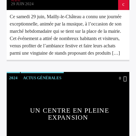
29 JUIN 2024
Ce samedi 29 juin, Mailly-le-Château a connu une journée
exceptionnelle, animée par la musique, à l’occasion de son
marché hebdomadaire qui se tient sur la place de la mairie.
Cet événement a attiré de nombreux habitants et visiteurs,
venus profiter de l’ambiance festive et faire leurs achats
parmi une vingtaine de stands proposant des produits […]
2024
ACTUS GÉNÉRALES
0
UN CENTRE EN PLEINE
EXPANSION