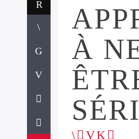
APP
À N
ÊTR
SÉR