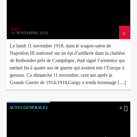
A.D.L
11 NOVEMBRE 2018
Le lundi 11 novembre 1918, dans le wagon-salon de
Napoléon III stationné sur un épi d’artillerie dans la clairière
de Rethondes près de Compiègne, était signé l’armistice qui
mettait fin à quatre ans de guerre qui avaient mis l’Europe à
genoux. Ce dimanche 11 novembre, cent ans après la
Grande Guerre de 1914-1918,Gurgy a rendu hommage […]
ACTUS GÉNÉRALES
0