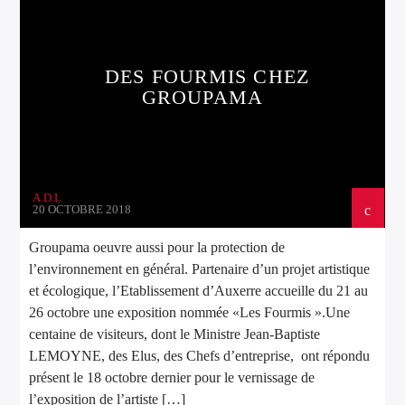
DES FOURMIS CHEZ
GROUPAMA
A.D.L
20 OCTOBRE 2018
Groupama oeuvre aussi pour la protection de
l’environnement en général. Partenaire d’un projet artistique
et écologique, l’Etablissement d’Auxerre accueille du 21 au
26 octobre une exposition nommée «Les Fourmis ».Une
centaine de visiteurs, dont le Ministre Jean-Baptiste
LEMOYNE, des Elus, des Chefs d’entreprise, ont répondu
présent le 18 octobre dernier pour le vernissage de
l’exposition de l’artiste […]