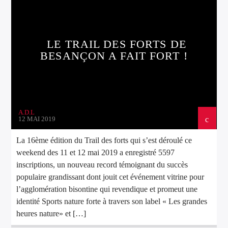
LE TRAIL DES FORTS DE
BESANÇON A FAIT FORT !
A.D.L
12 MAI 2019
La 16ème édition du Trail des forts qui s’est déroulé ce
weekend des 11 et 12 mai 2019 a enregistré 5597
inscriptions, un nouveau record témoignant du succès
populaire grandissant dont jouit cet événement vitrine pour
l’agglomération bisontine qui revendique et promeut une
identité Sports nature forte à travers son label « Les grandes
heures nature» et […]