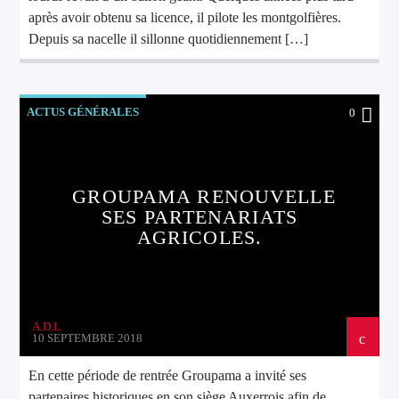
après avoir obtenu sa licence, il pilote les montgolfières.
Depuis sa nacelle il sillonne quotidiennement […]
ACTUS GÉNÉRALES
0
GROUPAMA RENOUVELLE
SES PARTENARIATS
AGRICOLES.
A.D.L
10 SEPTEMBRE 2018
En cette période de rentrée Groupama a invité ses
partenaires historiques en son siège Auxerrois afin de