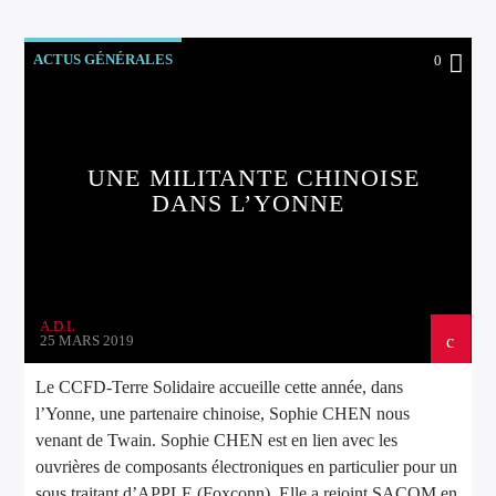
ACTUS GÉNÉRALES
0
UNE MILITANTE CHINOISE
DANS L’YONNE
A.D.L
25 MARS 2019
Le CCFD-Terre Solidaire accueille cette année, dans
l’Yonne, une partenaire chinoise, Sophie CHEN nous
venant de Twain. Sophie CHEN est en lien avec les
ouvrières de composants électroniques en particulier pour un
sous traitant d’APPLE (Foxconn). Elle a rejoint SACOM en