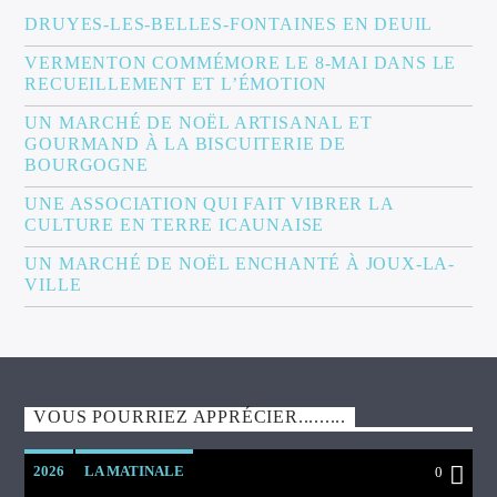
DRUYES-LES-BELLES-FONTAINES EN DEUIL
VERMENTON COMMÉMORE LE 8-MAI DANS LE
RECUEILLEMENT ET L’ÉMOTION
UN MARCHÉ DE NOËL ARTISANAL ET
GOURMAND À LA BISCUITERIE DE
BOURGOGNE
UNE ASSOCIATION QUI FAIT VIBRER LA
CULTURE EN TERRE ICAUNAISE
UN MARCHÉ DE NOËL ENCHANTÉ À JOUX-LA-
VILLE
VOUS POURRIEZ APPRÉCIER.........
2026
LA MATINALE
0