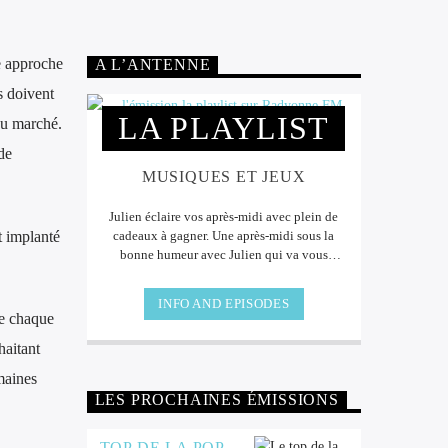
e approche
A L’ANTENNE
s doivent
LA PLAYLIST
du marché.
de
MUSIQUES ET JEUX
Julien éclaire vos après-midi avec plein de
t implanté
cadeaux à gagner. Une après-midi sous la
bonne humeur avec Julien qui va vous
faire vivre des moments musicaux que
vous allez apprécier. Sans oublier les
INFO AND EPISODES
cadeaux à gagner à l'antenne.
de chaque
haitant
maines
LES PROCHAINES ÉMISSIONS
TOP DE LA POP