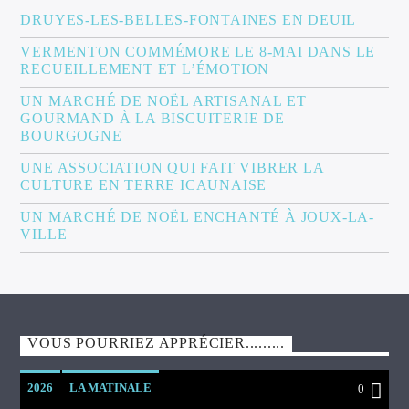
DRUYES-LES-BELLES-FONTAINES EN DEUIL
VERMENTON COMMÉMORE LE 8-MAI DANS LE
RECUEILLEMENT ET L’ÉMOTION
UN MARCHÉ DE NOËL ARTISANAL ET
GOURMAND À LA BISCUITERIE DE
BOURGOGNE
UNE ASSOCIATION QUI FAIT VIBRER LA
CULTURE EN TERRE ICAUNAISE
UN MARCHÉ DE NOËL ENCHANTÉ À JOUX-LA-
VILLE
VOUS POURRIEZ APPRÉCIER.........
2026
LA MATINALE
0