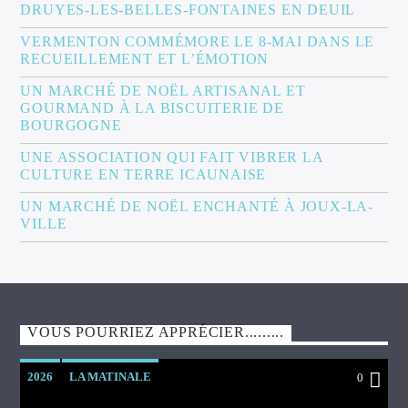
DRUYES-LES-BELLES-FONTAINES EN DEUIL
VERMENTON COMMÉMORE LE 8-MAI DANS LE
RECUEILLEMENT ET L’ÉMOTION
UN MARCHÉ DE NOËL ARTISANAL ET
GOURMAND À LA BISCUITERIE DE
BOURGOGNE
UNE ASSOCIATION QUI FAIT VIBRER LA
CULTURE EN TERRE ICAUNAISE
UN MARCHÉ DE NOËL ENCHANTÉ À JOUX-LA-
VILLE
VOUS POURRIEZ APPRÉCIER.........
2026
LA MATINALE
0