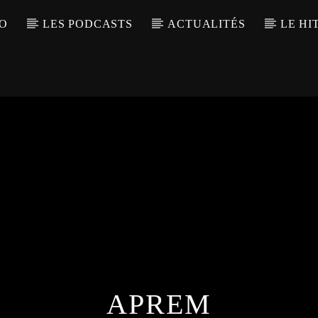
IO
LES PODCASTS
ACTUALITÉS
LE HI
APREM