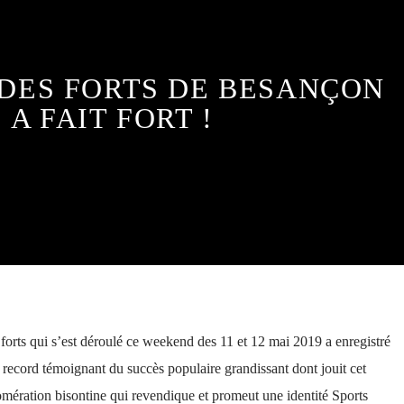
 DES FORTS DE BESANÇON
A FAIT FORT !
forts qui s’est déroulé ce weekend des 11 et 12 mai 2019 a enregistré
record témoignant du succès populaire grandissant dont jouit cet
mération bisontine qui revendique et promeut une identité Sports