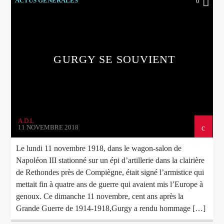
ACTUS GÉNÉRALES
0
GURGY SE SOUVIENT
A.D.L
11 NOVEMBRE 2018
Le lundi 11 novembre 1918, dans le wagon-salon de
Napoléon III stationné sur un épi d’artillerie dans la clairière
de Rethondes près de Compiègne, était signé l’armistice qui
mettait fin à quatre ans de guerre qui avaient mis l’Europe à
genoux. Ce dimanche 11 novembre, cent ans après la
Grande Guerre de 1914-1918,Gurgy a rendu hommage […]