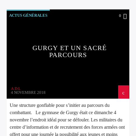
ACTUS GÉNÉRALES
0
GURGY ET UN SACRÉ
PARCOURS
A.D.L
4 NOVEMBRE 2018
Une structure gonflable pour s’initier au parcours du
combattant. Le gymnase de Gurgy était ce dimanche 4
novembre l’endroit idéal pour se défouler. Les militaires du
centre d’information et de recrutement des forces armées ont
offert pour une journée la possibilité aux jeunes et moins