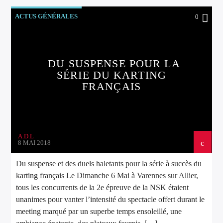
ACTUS GÉNÉRALES
0
DU SUSPENSE POUR LA
SÉRIE DU KARTING
FRANÇAIS
A.D.L
8 MAI 2018
Du suspense et des duels haletants pour la série à succès du
karting français Le Dimanche 6 Mai à Varennes sur Allier,
tous les concurrents de la 2e épreuve de la NSK étaient
unanimes pour vanter l’intensité du spectacle offert durant le
meeting marqué par un superbe temps ensoleillé, une