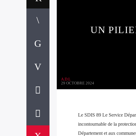
UN PILI
A.D.L
29 OCTOBRE 2024
Le SDIS 89 Le Service Départ
incontournable de la protectio
Département et aux communes, e