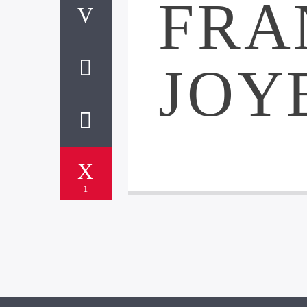
FRA
JOY
1